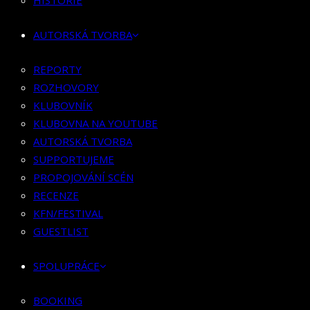
HISTORIE
KLUBOVNÍK
KLUBOVNA NA YOUTUBE
AUTORSKÁ TVORBA
AUTORSKÁ TVORBA
SUPPORTUJEME
REPORTY
PROPOJOVÁNÍ SCÉN
ROZHOVORY
RECENZE
KLUBOVNÍK
KFN/FESTIVAL
KLUBOVNA NA YOUTUBE
GUESTLIST
AUTORSKÁ TVORBA
SUPPORTUJEME
SPOLUPRÁCE
PROPOJOVÁNÍ SCÉN
RECENZE
BOOKING
KFN/FESTIVAL
PR SPOLUPRÁCE
GUESTLIST
MERCH
SPOLUPRÁCE
KONTAKT
BOOKING