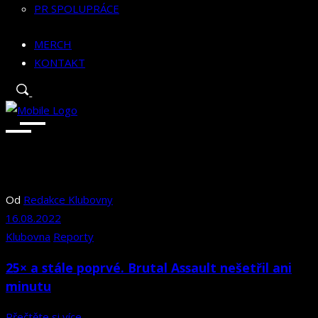
PR SPOLUPRÁCE
MERCH
KONTAKT
Od
Redakce Klubovny
16.08.2022
Klubovna
Reporty
25× a stále poprvé. Brutal Assault nešetřil ani
minutu
Přečtěte si více