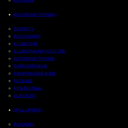
HISTORIE
KLUBOVNÍK
KLUBOVNA NA YOUTUBE
AUTORSKÁ TVORBA
AUTORSKÁ TVORBA
SUPPORTUJEME
REPORTY
PROPOJOVÁNÍ SCÉN
ROZHOVORY
RECENZE
KLUBOVNÍK
KFN/FESTIVAL
KLUBOVNA NA YOUTUBE
GUESTLIST
AUTORSKÁ TVORBA
SUPPORTUJEME
SPOLUPRÁCE
PROPOJOVÁNÍ SCÉN
RECENZE
BOOKING
KFN/FESTIVAL
PR SPOLUPRÁCE
GUESTLIST
MERCH
SPOLUPRÁCE
KONTAKT
BOOKING