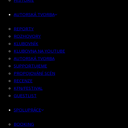
HISTORIE
KLUBOVNÍK
KLUBOVNA NA YOUTUBE
AUTORSKÁ TVORBA
AUTORSKÁ TVORBA
SUPPORTUJEME
REPORTY
PROPOJOVÁNÍ SCÉN
ROZHOVORY
RECENZE
KLUBOVNÍK
KFN/FESTIVAL
KLUBOVNA NA YOUTUBE
GUESTLIST
AUTORSKÁ TVORBA
SUPPORTUJEME
SPOLUPRÁCE
PROPOJOVÁNÍ SCÉN
RECENZE
BOOKING
KFN/FESTIVAL
PR SPOLUPRÁCE
GUESTLIST
MERCH
SPOLUPRÁCE
KONTAKT
BOOKING