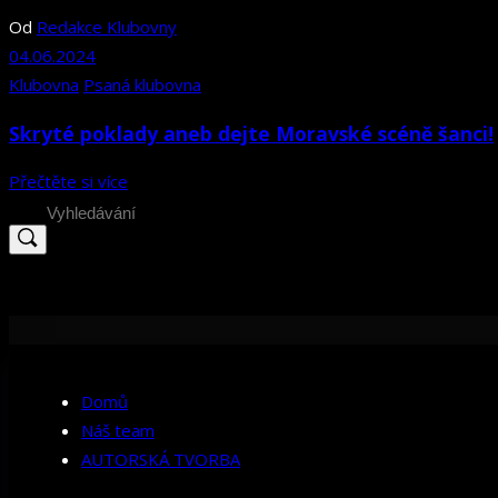
Od
Redakce Klubovny
04.06.2024
Klubovna
Psaná klubovna
Skryté poklady aneb dejte Moravské scéně šanci!
Přečtěte si více
Search
for:
Domů
Náš team
AUTORSKÁ TVORBA