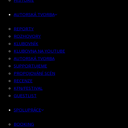
HISTORIE
KLUBOVNÍK
KLUBOVNA NA YOUTUBE
AUTORSKÁ TVORBA
AUTORSKÁ TVORBA
SUPPORTUJEME
REPORTY
PROPOJOVÁNÍ SCÉN
ROZHOVORY
RECENZE
KLUBOVNÍK
KFN/FESTIVAL
KLUBOVNA NA YOUTUBE
GUESTLIST
AUTORSKÁ TVORBA
SUPPORTUJEME
SPOLUPRÁCE
PROPOJOVÁNÍ SCÉN
RECENZE
BOOKING
KFN/FESTIVAL
PR SPOLUPRÁCE
GUESTLIST
MERCH
SPOLUPRÁCE
KONTAKT
BOOKING