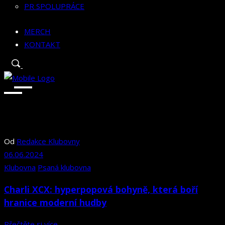
PR SPOLUPRÁCE
MERCH
KONTAKT
Od
Redakce Klubovny
06.06.2024
Klubovna
Psaná klubovna
Charli XCX: hyperpopová bohyně, která boří
hranice moderní hudby
Přečtěte si více