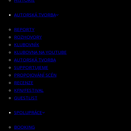
HISTORIE
KLUBOVNÍK
KLUBOVNA NA YOUTUBE
AUTORSKÁ TVORBA
AUTORSKÁ TVORBA
SUPPORTUJEME
REPORTY
PROPOJOVÁNÍ SCÉN
ROZHOVORY
RECENZE
KLUBOVNÍK
KFN/FESTIVAL
KLUBOVNA NA YOUTUBE
GUESTLIST
AUTORSKÁ TVORBA
SUPPORTUJEME
SPOLUPRÁCE
PROPOJOVÁNÍ SCÉN
RECENZE
BOOKING
KFN/FESTIVAL
PR SPOLUPRÁCE
GUESTLIST
MERCH
SPOLUPRÁCE
KONTAKT
BOOKING