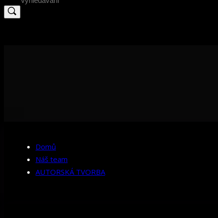
for:
Domů
Náš team
AUTORSKÁ TVORBA