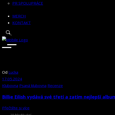
PR SPOLUPRÁCE
MERCH
KONTAKT
Od
Lucka
17.05.2024
Klubovna
Psaná klubovna
Recenze
Billie Eilish vydává své třetí a zatím nejlepší al
Přečtěte si více
Search