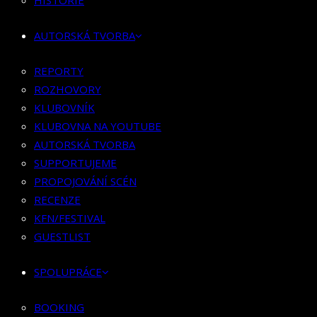
HISTORIE
KLUBOVNÍK
KLUBOVNA NA YOUTUBE
AUTORSKÁ TVORBA
AUTORSKÁ TVORBA
SUPPORTUJEME
REPORTY
PROPOJOVÁNÍ SCÉN
ROZHOVORY
RECENZE
KLUBOVNÍK
KFN/FESTIVAL
KLUBOVNA NA YOUTUBE
GUESTLIST
AUTORSKÁ TVORBA
SUPPORTUJEME
SPOLUPRÁCE
PROPOJOVÁNÍ SCÉN
RECENZE
BOOKING
KFN/FESTIVAL
PR SPOLUPRÁCE
GUESTLIST
MERCH
SPOLUPRÁCE
KONTAKT
BOOKING