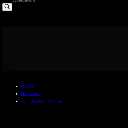
for:
Domů
Náš team
AUTORSKÁ TVORBA