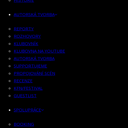
HISTORIE
KLUBOVNÍK
KLUBOVNA NA YOUTUBE
AUTORSKÁ TVORBA
AUTORSKÁ TVORBA
SUPPORTUJEME
REPORTY
PROPOJOVÁNÍ SCÉN
ROZHOVORY
RECENZE
KLUBOVNÍK
KFN/FESTIVAL
KLUBOVNA NA YOUTUBE
GUESTLIST
AUTORSKÁ TVORBA
SUPPORTUJEME
SPOLUPRÁCE
PROPOJOVÁNÍ SCÉN
RECENZE
BOOKING
KFN/FESTIVAL
PR SPOLUPRÁCE
GUESTLIST
MERCH
SPOLUPRÁCE
KONTAKT
BOOKING