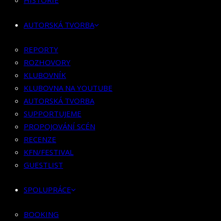
HISTORIE
KLUBOVNÍK
KLUBOVNA NA YOUTUBE
AUTORSKÁ TVORBA
AUTORSKÁ TVORBA
SUPPORTUJEME
REPORTY
PROPOJOVÁNÍ SCÉN
ROZHOVORY
RECENZE
KLUBOVNÍK
KFN/FESTIVAL
KLUBOVNA NA YOUTUBE
GUESTLIST
AUTORSKÁ TVORBA
SUPPORTUJEME
SPOLUPRÁCE
PROPOJOVÁNÍ SCÉN
RECENZE
BOOKING
KFN/FESTIVAL
PR SPOLUPRÁCE
GUESTLIST
MERCH
SPOLUPRÁCE
KONTAKT
BOOKING