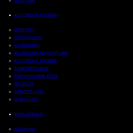
HISTORIE
KLUBOVNÍK
KLUBOVNA NA YOUTUBE
AUTORSKÁ TVORBA
AUTORSKÁ TVORBA
SUPPORTUJEME
REPORTY
PROPOJOVÁNÍ SCÉN
ROZHOVORY
RECENZE
KLUBOVNÍK
KFN/FESTIVAL
KLUBOVNA NA YOUTUBE
GUESTLIST
AUTORSKÁ TVORBA
SUPPORTUJEME
SPOLUPRÁCE
PROPOJOVÁNÍ SCÉN
RECENZE
BOOKING
KFN/FESTIVAL
PR SPOLUPRÁCE
GUESTLIST
MERCH
SPOLUPRÁCE
KONTAKT
BOOKING