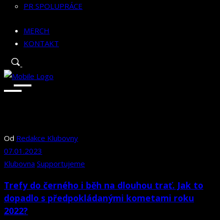
PR SPOLUPRÁCE
MERCH
KONTAKT
Od
Redakce Klubovny
07.01.2023
Klubovna
Supportujeme
Trefy do černého i běh na dlouhou trať. Jak to
dopadlo s předpokládanými kometami roku
2022?