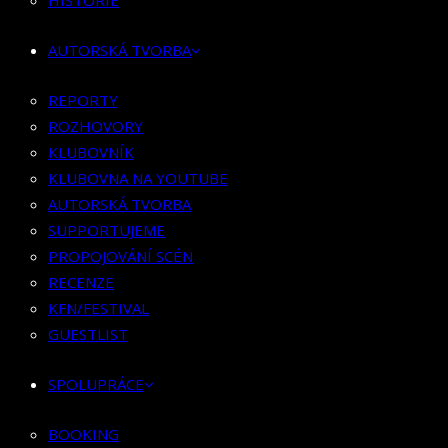
HISTORIE
KLUBOVNÍK
KLUBOVNA NA YOUTUBE
AUTORSKÁ TVORBA
AUTORSKÁ TVORBA
SUPPORTUJEME
REPORTY
PROPOJOVÁNÍ SCÉN
ROZHOVORY
RECENZE
KLUBOVNÍK
KFN/FESTIVAL
KLUBOVNA NA YOUTUBE
GUESTLIST
AUTORSKÁ TVORBA
SUPPORTUJEME
SPOLUPRÁCE
PROPOJOVÁNÍ SCÉN
RECENZE
BOOKING
KFN/FESTIVAL
PR SPOLUPRÁCE
GUESTLIST
MERCH
SPOLUPRÁCE
KONTAKT
BOOKING