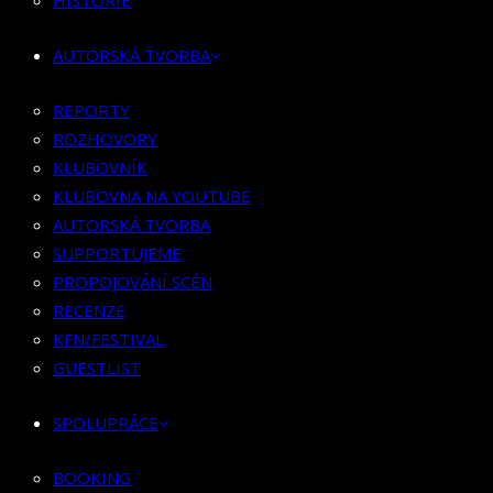
HISTORIE
KLUBOVNÍK
KLUBOVNA NA YOUTUBE
AUTORSKÁ TVORBA
AUTORSKÁ TVORBA
SUPPORTUJEME
REPORTY
PROPOJOVÁNÍ SCÉN
ROZHOVORY
RECENZE
KLUBOVNÍK
KFN/FESTIVAL
KLUBOVNA NA YOUTUBE
GUESTLIST
AUTORSKÁ TVORBA
SUPPORTUJEME
SPOLUPRÁCE
PROPOJOVÁNÍ SCÉN
RECENZE
BOOKING
KFN/FESTIVAL
PR SPOLUPRÁCE
GUESTLIST
MERCH
SPOLUPRÁCE
KONTAKT
BOOKING