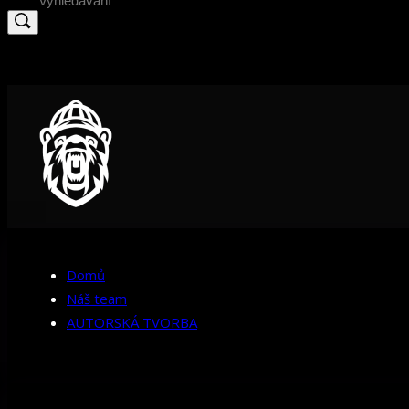
for:
Domů
Náš team
AUTORSKÁ TVORBA