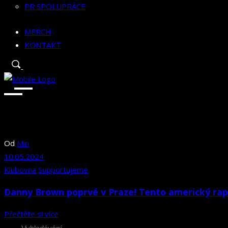
PR SPOLUPRÁCE
MERCH
KONTAKT
Od
Min
10.05.2024
Klubovna
Supportujeme
Danny Brown poprvé v Praze! Tento americký rapp
Přečtěte si více
Search