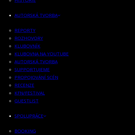
HISTORIE
KLUBOVNÍK
KLUBOVNA NA YOUTUBE
AUTORSKÁ TVORBA
AUTORSKÁ TVORBA
SUPPORTUJEME
REPORTY
PROPOJOVÁNÍ SCÉN
ROZHOVORY
RECENZE
KLUBOVNÍK
KFN/FESTIVAL
KLUBOVNA NA YOUTUBE
GUESTLIST
AUTORSKÁ TVORBA
SUPPORTUJEME
SPOLUPRÁCE
PROPOJOVÁNÍ SCÉN
RECENZE
BOOKING
KFN/FESTIVAL
PR SPOLUPRÁCE
GUESTLIST
MERCH
SPOLUPRÁCE
KONTAKT
BOOKING