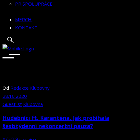
PR SPOLUPRÁCE
MERCH
KONTAKT
Od
Redakce Klubovny
28.10.2020
Guestlist
Klubovna
Hudebníci ft. Karanténa. Jak probíhala
šestitýdenní nekoncertní pauza?
Přečtěte si více