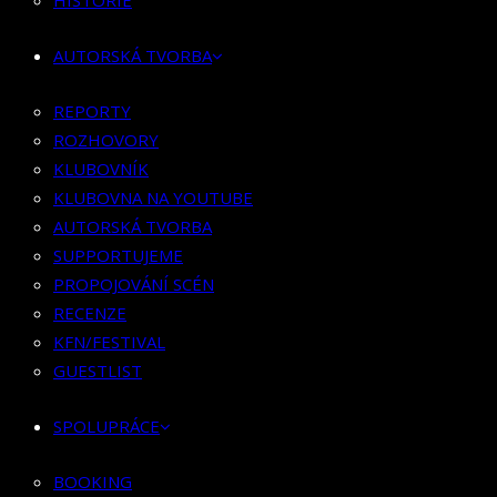
HISTORIE
KLUBOVNÍK
KLUBOVNA NA YOUTUBE
AUTORSKÁ TVORBA
AUTORSKÁ TVORBA
SUPPORTUJEME
REPORTY
PROPOJOVÁNÍ SCÉN
ROZHOVORY
RECENZE
KLUBOVNÍK
KFN/FESTIVAL
KLUBOVNA NA YOUTUBE
GUESTLIST
AUTORSKÁ TVORBA
SUPPORTUJEME
SPOLUPRÁCE
PROPOJOVÁNÍ SCÉN
RECENZE
BOOKING
KFN/FESTIVAL
PR SPOLUPRÁCE
GUESTLIST
MERCH
SPOLUPRÁCE
KONTAKT
BOOKING