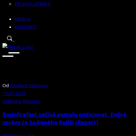
PR SPOLUPRÁCE
MERCH
KONTAKT
Od
Redakce Klubovny
15.07.2022
Klubovna
Reporty
Basinfirefest začíná pomalu omlazovat. Dobré
zprávy ze Spáleného Poříčí (Report)
Přečtěte si více