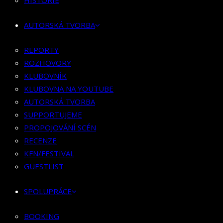
HISTORIE
KLUBOVNÍK
KLUBOVNA NA YOUTUBE
AUTORSKÁ TVORBA
AUTORSKÁ TVORBA
SUPPORTUJEME
REPORTY
PROPOJOVÁNÍ SCÉN
ROZHOVORY
RECENZE
KLUBOVNÍK
KFN/FESTIVAL
KLUBOVNA NA YOUTUBE
GUESTLIST
AUTORSKÁ TVORBA
SUPPORTUJEME
SPOLUPRÁCE
PROPOJOVÁNÍ SCÉN
RECENZE
BOOKING
KFN/FESTIVAL
PR SPOLUPRÁCE
GUESTLIST
MERCH
SPOLUPRÁCE
KONTAKT
BOOKING