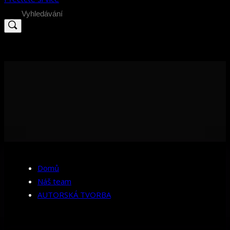
Search
for:
Domů
Náš team
AUTORSKÁ TVORBA