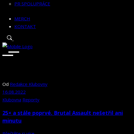
PR SPOLUPRÁCE
MERCH
KONTAKT
Od
Redakce Klubovny
16.08.2022
Klubovna
Reporty
25× a stále poprvé. Brutal Assault nešetřil ani
minutu
Přečtěte si více