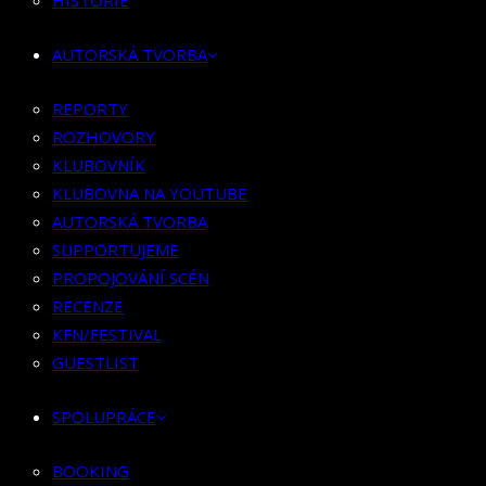
HISTORIE
KLUBOVNÍK
KLUBOVNA NA YOUTUBE
AUTORSKÁ TVORBA
AUTORSKÁ TVORBA
SUPPORTUJEME
REPORTY
PROPOJOVÁNÍ SCÉN
ROZHOVORY
RECENZE
KLUBOVNÍK
KFN/FESTIVAL
KLUBOVNA NA YOUTUBE
GUESTLIST
AUTORSKÁ TVORBA
SUPPORTUJEME
SPOLUPRÁCE
PROPOJOVÁNÍ SCÉN
RECENZE
BOOKING
KFN/FESTIVAL
PR SPOLUPRÁCE
GUESTLIST
MERCH
SPOLUPRÁCE
KONTAKT
BOOKING