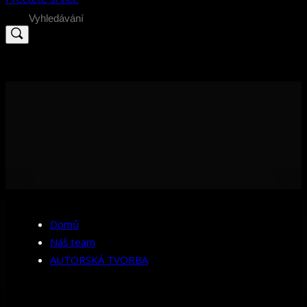
Search
for:
Domů
Náš team
AUTORSKÁ TVORBA