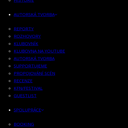
HISTORIE
KLUBOVNÍK
KLUBOVNA NA YOUTUBE
AUTORSKÁ TVORBA
AUTORSKÁ TVORBA
SUPPORTUJEME
REPORTY
PROPOJOVÁNÍ SCÉN
ROZHOVORY
RECENZE
KLUBOVNÍK
KFN/FESTIVAL
KLUBOVNA NA YOUTUBE
GUESTLIST
AUTORSKÁ TVORBA
SUPPORTUJEME
SPOLUPRÁCE
PROPOJOVÁNÍ SCÉN
RECENZE
BOOKING
KFN/FESTIVAL
PR SPOLUPRÁCE
GUESTLIST
MERCH
SPOLUPRÁCE
KONTAKT
BOOKING