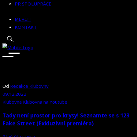
PR SPOLUPRÁCE
MERCH
KONTAKT
Od
Redakce Klubovny
09.12.2022
Klubovna
Klubovna na Youtube
Tady není prostor pro krysy! Seznamte se s 123
Fake Street (Exkluzivní premiéra)
Přečtěte si více