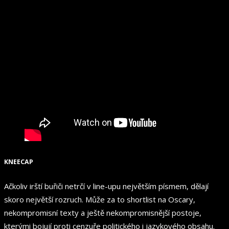
KNEECAP
Ačkoliv irští buřiči netrčí v line-upu největším písmem, dělají
skoro největší rozruch. Může za to shortlist na Oscary,
nekompromisní texty a ještě nekompromisnější postoje,
kterými bojují proti cenzuře politického i jazykového obsahu.