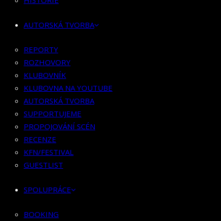
HISTORIE
KLUBOVNÍK
KLUBOVNA NA YOUTUBE
AUTORSKÁ TVORBA
AUTORSKÁ TVORBA
SUPPORTUJEME
REPORTY
PROPOJOVÁNÍ SCÉN
ROZHOVORY
RECENZE
KLUBOVNÍK
KFN/FESTIVAL
KLUBOVNA NA YOUTUBE
GUESTLIST
AUTORSKÁ TVORBA
SUPPORTUJEME
SPOLUPRÁCE
PROPOJOVÁNÍ SCÉN
RECENZE
BOOKING
KFN/FESTIVAL
PR SPOLUPRÁCE
GUESTLIST
MERCH
SPOLUPRÁCE
KONTAKT
BOOKING