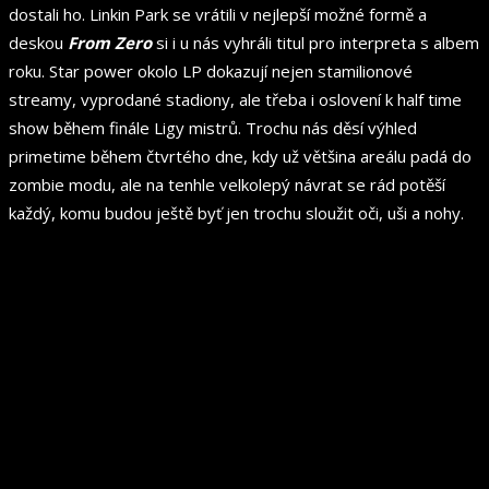
dostali ho. Linkin Park se vrátili v nejlepší možné formě a
deskou
From Zero
si i u nás vyhráli titul pro interpreta s albem
roku. Star power okolo LP dokazují nejen stamilionové
streamy, vyprodané stadiony, ale třeba i oslovení k half time
show během finále Ligy mistrů. Trochu nás děsí výhled
primetime během čtvrtého dne, kdy už většina areálu padá do
zombie modu, ale na tenhle velkolepý návrat se rád potěší
každý, komu budou ještě byť jen trochu sloužit oči, uši a nohy.