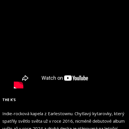
THE K’S
Indie-rocková kapela z Earlestownu. Chytlavý kytarovky, který
spatřily světlo světa už v roce 2016, nicméně debutové album
vyšlo až v roce 2024 a druhá deska je plánovaná na letošní