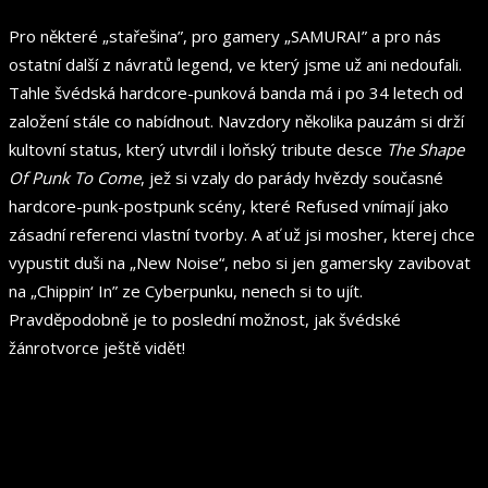
Pro některé „stařešina”, pro gamery „SAMURAI” a pro nás
ostatní další z návratů legend, ve který jsme už ani nedoufali.
Tahle švédská hardcore-punková banda má i po 34 letech od
založení stále co nabídnout. Navzdory několika pauzám si drží
kultovní status, který utvrdil i loňský tribute desce
The Shape
Of Punk To Come
, jež si vzaly do parády hvězdy současné
hardcore-punk-postpunk scény, které Refused vnímají jako
zásadní referenci vlastní tvorby. A ať už jsi mosher, kterej chce
vypustit duši na „New Noise“, nebo si jen gamersky zavibovat
na „Chippin‘ In” ze Cyberpunku, nenech si to ujít.
Pravděpodobně je to poslední možnost, jak švédské
žánrotvorce ještě vidět!