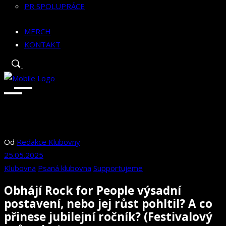
PR SPOLUPRÁCE
MERCH
KONTAKT
Od
Redakce Klubovny
25.05.2025
Klubovna
Psaná klubovna
Supportujeme
Obhájí Rock for People výsadní
postavení, nebo jej růst pohltil? A co
přinese jubilejní ročník? (Festivalový