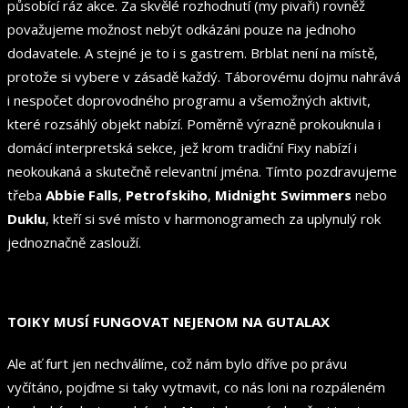
působící ráz akce. Za skvělé rozhodnutí (my pivaři) rovněž
považujeme možnost nebýt odkázáni pouze na jednoho
dodavatele. A stejné je to i s gastrem. Brblat není na místě,
protože si vybere v zásadě každý. Táborovému dojmu nahrává
i nespočet doprovodného programu a všemožných aktivit,
které rozsáhlý objekt nabízí. Poměrně výrazně prokouknula i
domácí interpretská sekce, jež krom tradiční Fixy nabízí i
neokoukaná a skutečně relevantní jména. Tímto pozdravujeme
třeba
Abbie Falls
,
Petrofskiho
,
Midnight Swimmers
nebo
Duklu
, kteří si své místo v harmonogramech za uplynulý rok
jednoznačně zaslouží.
TOIKY MUSÍ FUNGOVAT NEJENOM NA GUTALAX
Ale ať furt jen nechválíme, což nám bylo dříve po právu
vyčítáno, pojďme si taky vytmavit, co nás loni na rozpáleném