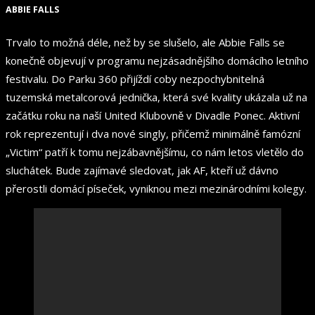
ABBIE FALLS
Trvalo to možná déle, než by se slušelo, ale Abbie Falls se
konečně objevují v programu nejzásadnějšího domácího letního
festivalu. Do Parku 360 přijíždí coby nezpochybnitelná
tuzemská metalcorová jednička, která své kvality ukázala už na
začátku roku na naší United Klubovně v Divadle Ponec. Aktivní
rok reprezentují i dva nové singly, přičemž minimálně famózní
„Victim“ patří k tomu nejzábavnějšímu, co nám letos vletělo do
sluchátek. Bude zajímavé sledovat, jak AF, kteří už dávno
přerostli domácí píseček, vyniknou mezi mezinárodními kolegy.