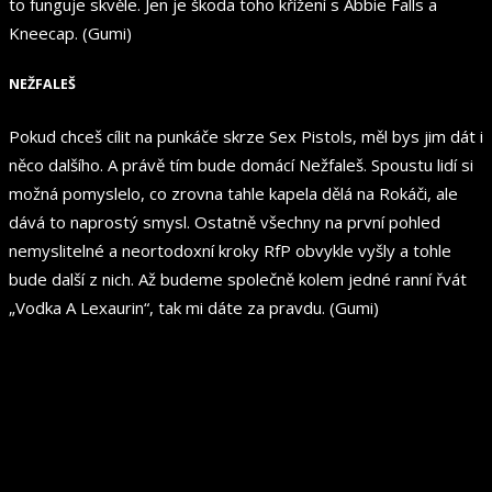
to funguje skvěle. Jen je škoda toho křížení s Abbie Falls a
Kneecap. (Gumi)
NEŽFALEŠ
Pokud chceš cílit na punkáče skrze Sex Pistols, měl bys jim dát i
něco dalšího. A právě tím bude domácí Nežfaleš. Spoustu lidí si
možná pomyslelo, co zrovna tahle kapela dělá na Rokáči, ale
dává to naprostý smysl. Ostatně všechny na první pohled
nemyslitelné a neortodoxní kroky RfP obvykle vyšly a tohle
bude další z nich. Až budeme společně kolem jedné ranní řvát
„Vodka A Lexaurin“, tak mi dáte za pravdu. (Gumi)