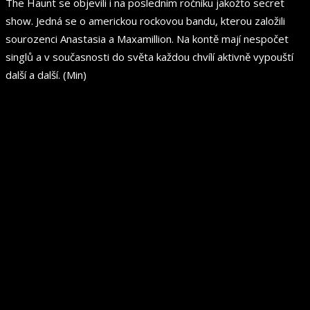
The Haunt se objevili i na posledním ročníku jakožto secret
show. Jedná se o americkou rockovou bandu, kterou založili
sourozenci Anastasia a Maxamillion. Na kontě mají nespočet
singlů a v současnosti do světa každou chvílí aktivně vypouští
další a další. (Min)