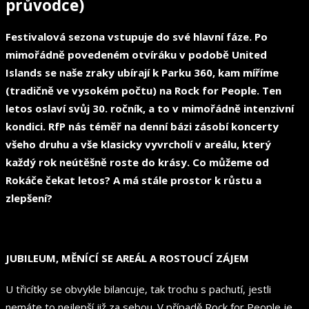
průvodce)
Festivalová sezona vstupuje do své hlavní fáze. Po
mimořádně povedeném otvíráku v podobě United
Islands se naše zraky ubírají k Parku 360, kam míříme
(tradičně ve vysokém počtu) na Rock for People. Ten
letos oslaví svůj 30. ročník, a to v mimořádně intenzivní
kondici. RfP nás téměř na denní bázi zásobí koncerty
všeho druhu a vše klasicky vyvrcholí v areálu, který
každý rok neútěšně roste do krásy. Co můžeme od
Rokáče čekat letos? A má stále prostor k růstu a
zlepšení?
JUBILEUM, MĚNÍCÍ SE AREÁL A ROSTOUCÍ ZÁJEM
U třicítky se obvykle bilancuje, tak trochu s pachutí, jestli
nemáte to nejlepší již za sebou. V případě Rock for People je