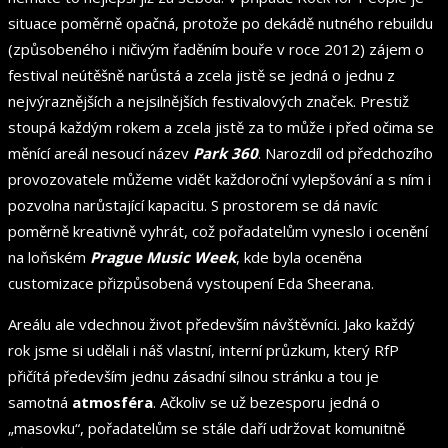
situace poměrně opačná, protože po dekádě nutného rebuildu
(způsobeného i ničivým řaděním bouře v roce 2012) zájem o
festival neútěšně narůstá a zcela jistě se jedná o jednu z
nejvýraznějších a nejsilnějších festivalových značek. Prestiž
stoupá každým rokem a zcela jistě za to může i před očima se
měnící areál nesoucí název
Park 360
. Narozdíl od předchozího
provozovatele můžeme vidět každoroční vylepšování a s ním i
pozvolna narůstající kapacitu. S prostorem se dá navíc
poměrně kreativně vyhrát, což pořadatelům vyneslo i ocenění
na loňském
Prague Music Week
, kde byla oceněna
customizace přizpůsobená vystoupení Eda Sheerana.
Areálu ale vdechnou život především návštěvníci. Jako každý
rok jsme si udělali i náš vlastní, interní průzkum, který RfP
přičítá především jednu zásadní silnou stránku a tou je
samotná
atmosféra
. Ačkoliv se už bezesporu jedná o
„masovku“, pořadatelům se stále daří udržovat komunitně