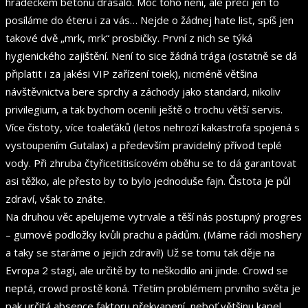
hradeckém betonu drásalo. Moc toho není, ale přeci jen to
posíláme do éteru i za vás… Nejde o žádnej hate list, spíš jen
takové dvě „mrk, mrk“ prosbičky. První z nich se týká
hygienického zajištění. Není to sice žádná trága (ostatně se dá
připlatit i za jakési VIP zařízení toiek), nicméně většina
návštěvnictva bere sprchy a záchody jako standard, nikoliv
privilegium, a tak bychom ocenili ještě o trochu větší servis.
Více čistoty, více toaleťáků (letos nehrozí kakastrofa spojená s
vystoupením Gutalax) a především pravidelný přívod teplé
vody. Při zhruba čtyřicetitisícovém oběhu se to dá garantovat
asi těžko, ale přesto by to bylo jednoduše fajn. Čistota je půl
zdraví, však to znáte.
Na druhou věc apelujeme vytrvale a těší nás postupný progres
– gumové podložky kvůli prachu a pádům. (Máme rádi moshery
a taky se staráme o jejich zdraví!) Už se tomu tak děje na
Evropa 2 stagi, ale určitě by to neškodilo ani jinde. Crowd se
neptá, crowd prostě koná. Třetím problémem prvního světa je
pak určitá absence faktoru překvapení, neboť většinu kapel