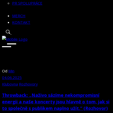
PR SPOLUPRÁCE
MERCH
KONTAKT
Od
Min
04.06.2025
Klubovna
Rozhovory
Throwback: „Naživo sázíme nekompromisní
energii a naše koncerty jsou hlavně o tom, jak si
to společně s publikem naplno užít.“ (Rozhovor)