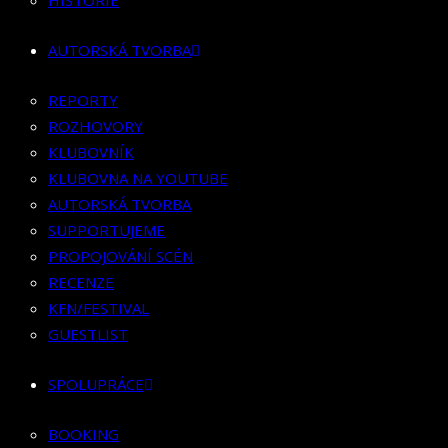
RECENZE
HISTORIE
KFN/FESTIVAL
AUTORSKÁ TVORBA
GUESTLIST
REPORTY
SPOLUPRÁCE
ROZHOVORY
BOOKING
KLUBOVNÍK
PR SPOLUPRÁCE
KLUBOVNA NA YOUTUBE
AUTORSKÁ TVORBA
MERCH
SUPPORTUJEME
KONTAKT
PROPOJOVÁNÍ SCÉN
RECENZE
KFN/FESTIVAL
GUESTLIST
SPOLUPRÁCE
BOOKING