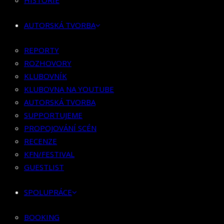
HISTORIE
KLUBOVNÍK
KLUBOVNA NA YOUTUBE
AUTORSKÁ TVORBA
AUTORSKÁ TVORBA
SUPPORTUJEME
REPORTY
PROPOJOVÁNÍ SCÉN
ROZHOVORY
RECENZE
KLUBOVNÍK
KFN/FESTIVAL
KLUBOVNA NA YOUTUBE
GUESTLIST
AUTORSKÁ TVORBA
SUPPORTUJEME
SPOLUPRÁCE
PROPOJOVÁNÍ SCÉN
RECENZE
BOOKING
KFN/FESTIVAL
PR SPOLUPRÁCE
GUESTLIST
MERCH
SPOLUPRÁCE
KONTAKT
BOOKING