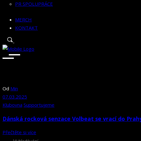
PR SPOLUPRÁCE
MERCH
KONTAKT
Od
Min
07.03.2025
Klubovna
Supportujeme
Dánská rocková senzace Volbeat se vrací do Prah
Přečtěte si více
Search