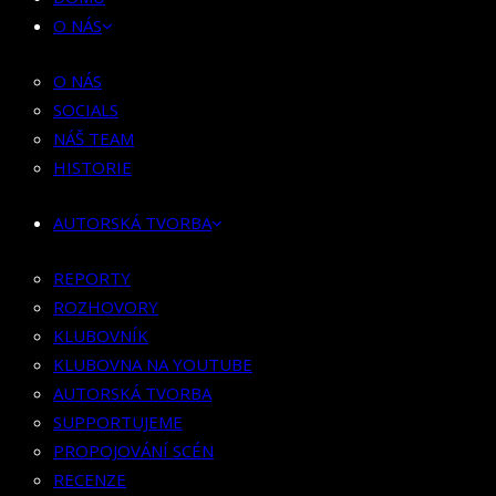
HISTORIE
O NÁS
AUTORSKÁ TVORBA
O NÁS
SOCIALS
REPORTY
NÁŠ TEAM
ROZHOVORY
HISTORIE
KLUBOVNÍK
KLUBOVNA NA YOUTUBE
AUTORSKÁ TVORBA
AUTORSKÁ TVORBA
SUPPORTUJEME
REPORTY
PROPOJOVÁNÍ SCÉN
ROZHOVORY
RECENZE
KLUBOVNÍK
KFN/FESTIVAL
KLUBOVNA NA YOUTUBE
GUESTLIST
AUTORSKÁ TVORBA
SUPPORTUJEME
SPOLUPRÁCE
PROPOJOVÁNÍ SCÉN
RECENZE