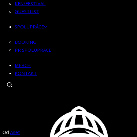
BOOKING
KFN/FESTIVAL
PR SPOLUPRÁCE
GUESTLIST
MERCH
SPOLUPRÁCE
KONTAKT
BOOKING
PR SPOLUPRÁCE
MERCH
KONTAKT
Od
Anet