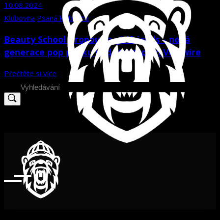
10.08.2024
Klubovna
Psaná klubovna
Beauty School Dropout a girlfriends – nová
generace pop punku pod startupem Verswire
Přečtěte si více
Search
for: