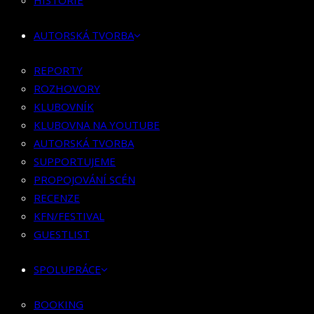
HISTORIE
KLUBOVNÍK
KLUBOVNA NA YOUTUBE
AUTORSKÁ TVORBA
AUTORSKÁ TVORBA
SUPPORTUJEME
REPORTY
PROPOJOVÁNÍ SCÉN
ROZHOVORY
RECENZE
KLUBOVNÍK
KFN/FESTIVAL
KLUBOVNA NA YOUTUBE
GUESTLIST
AUTORSKÁ TVORBA
SUPPORTUJEME
SPOLUPRÁCE
PROPOJOVÁNÍ SCÉN
RECENZE
BOOKING
KFN/FESTIVAL
PR SPOLUPRÁCE
GUESTLIST
MERCH
SPOLUPRÁCE
KONTAKT
BOOKING