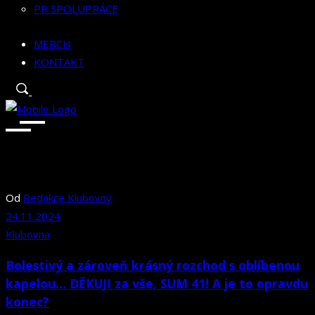
PR SPOLUPRÁCE
MERCH
KONTAKT
Od
Redakce Klubovny
24.11.2024
Klubovna
Bolestivý a zároveň krásný rozchod s oblíbenou
kapelou… DĚKUJI za vše, SUM 41! A je to opravdu
konec?