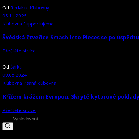
Od
Redakce Klubovny
05.11.2025
Klubovna
Supportujeme
Švédská čtveřice Smash Into Pieces se po úspěch
Přečtěte si více
Od
Šárka
09.05.2024
Klubovna
Psaná klubovna
Křížem krážem Evropou. Skryté kytarové poklady 
Přečtěte si více
Search
for: