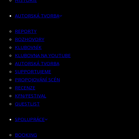
HISTORIE
KLUBOVNÍK
KLUBOVNA NA YOUTUBE
AUTORSKÁ TVORBA
AUTORSKÁ TVORBA
SUPPORTUJEME
REPORTY
PROPOJOVÁNÍ SCÉN
ROZHOVORY
RECENZE
KLUBOVNÍK
KFN/FESTIVAL
KLUBOVNA NA YOUTUBE
GUESTLIST
AUTORSKÁ TVORBA
SUPPORTUJEME
SPOLUPRÁCE
PROPOJOVÁNÍ SCÉN
RECENZE
BOOKING
KFN/FESTIVAL
PR SPOLUPRÁCE
GUESTLIST
MERCH
SPOLUPRÁCE
KONTAKT
BOOKING