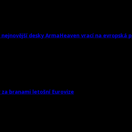
u nejnovější desky ArmaHeaven vrací na evropská p
za branami letošní Eurovize