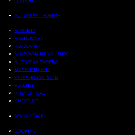
HISTORIE
KLUBOVNÍK
KLUBOVNA NA YOUTUBE
AUTORSKÁ TVORBA
AUTORSKÁ TVORBA
SUPPORTUJEME
REPORTY
PROPOJOVÁNÍ SCÉN
ROZHOVORY
RECENZE
KLUBOVNÍK
KFN/FESTIVAL
KLUBOVNA NA YOUTUBE
GUESTLIST
AUTORSKÁ TVORBA
SUPPORTUJEME
SPOLUPRÁCE
PROPOJOVÁNÍ SCÉN
RECENZE
BOOKING
KFN/FESTIVAL
PR SPOLUPRÁCE
GUESTLIST
MERCH
SPOLUPRÁCE
KONTAKT
BOOKING