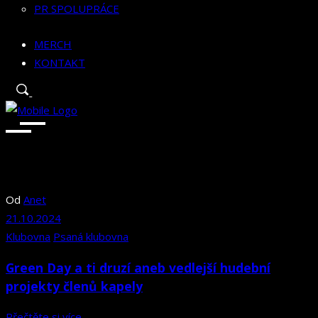
PR SPOLUPRÁCE
MERCH
KONTAKT
Od
Anet
21.10.2024
Klubovna
Psaná klubovna
Green Day a ti druzí aneb vedlejší hudební
projekty členů kapely
Přečtěte si více