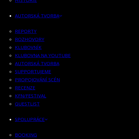
HISTORIE
KLUBOVNÍK
KLUBOVNA NA YOUTUBE
AUTORSKÁ TVORBA
AUTORSKÁ TVORBA
SUPPORTUJEME
REPORTY
PROPOJOVÁNÍ SCÉN
ROZHOVORY
RECENZE
KLUBOVNÍK
KFN/FESTIVAL
KLUBOVNA NA YOUTUBE
GUESTLIST
AUTORSKÁ TVORBA
SUPPORTUJEME
SPOLUPRÁCE
PROPOJOVÁNÍ SCÉN
RECENZE
BOOKING
KFN/FESTIVAL
PR SPOLUPRÁCE
GUESTLIST
MERCH
SPOLUPRÁCE
KONTAKT
BOOKING