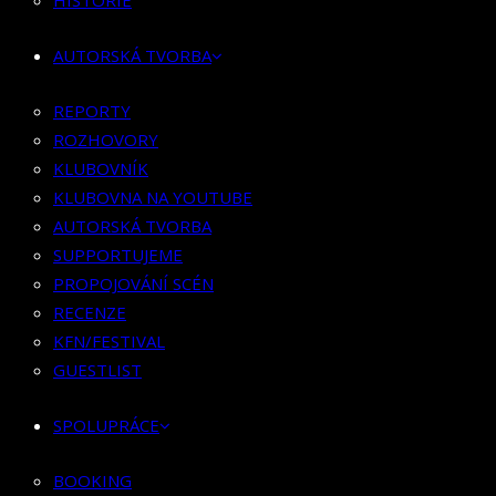
HISTORIE
KLUBOVNÍK
KLUBOVNA NA YOUTUBE
AUTORSKÁ TVORBA
AUTORSKÁ TVORBA
SUPPORTUJEME
REPORTY
PROPOJOVÁNÍ SCÉN
ROZHOVORY
RECENZE
KLUBOVNÍK
KFN/FESTIVAL
KLUBOVNA NA YOUTUBE
GUESTLIST
AUTORSKÁ TVORBA
SUPPORTUJEME
SPOLUPRÁCE
PROPOJOVÁNÍ SCÉN
RECENZE
BOOKING
KFN/FESTIVAL
PR SPOLUPRÁCE
GUESTLIST
MERCH
SPOLUPRÁCE
KONTAKT
BOOKING