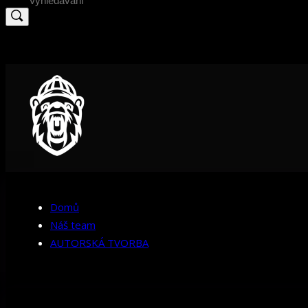
for:
Domů
Náš team
AUTORSKÁ TVORBA