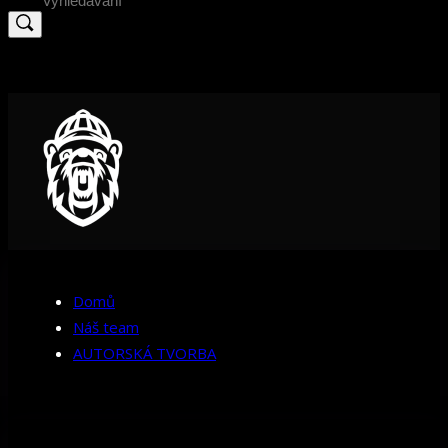
for:
Domů
Náš team
AUTORSKÁ TVORBA