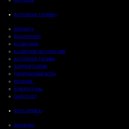
HISTORIE
KLUBOVNÍK
KLUBOVNA NA YOUTUBE
AUTORSKÁ TVORBA
AUTORSKÁ TVORBA
SUPPORTUJEME
REPORTY
PROPOJOVÁNÍ SCÉN
ROZHOVORY
RECENZE
KLUBOVNÍK
KFN/FESTIVAL
KLUBOVNA NA YOUTUBE
GUESTLIST
AUTORSKÁ TVORBA
SUPPORTUJEME
SPOLUPRÁCE
PROPOJOVÁNÍ SCÉN
RECENZE
BOOKING
KFN/FESTIVAL
PR SPOLUPRÁCE
GUESTLIST
MERCH
SPOLUPRÁCE
KONTAKT
BOOKING