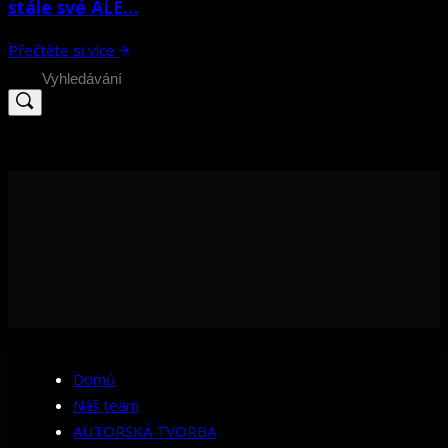
stále své ALE…
Přečtěte si více
Search
for:
Domů
Náš team
AUTORSKÁ TVORBA