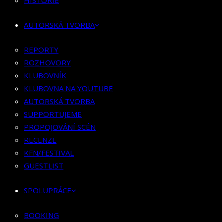
HISTORIE
KLUBOVNÍK
KLUBOVNA NA YOUTUBE
AUTORSKÁ TVORBA
AUTORSKÁ TVORBA
SUPPORTUJEME
REPORTY
PROPOJOVÁNÍ SCÉN
ROZHOVORY
RECENZE
KLUBOVNÍK
KFN/FESTIVAL
KLUBOVNA NA YOUTUBE
GUESTLIST
AUTORSKÁ TVORBA
SUPPORTUJEME
SPOLUPRÁCE
PROPOJOVÁNÍ SCÉN
RECENZE
BOOKING
KFN/FESTIVAL
PR SPOLUPRÁCE
GUESTLIST
MERCH
SPOLUPRÁCE
KONTAKT
BOOKING