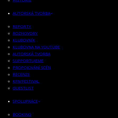
HISTORIE
KLUBOVNÍK
KLUBOVNA NA YOUTUBE
AUTORSKÁ TVORBA
AUTORSKÁ TVORBA
SUPPORTUJEME
REPORTY
PROPOJOVÁNÍ SCÉN
ROZHOVORY
RECENZE
KLUBOVNÍK
KFN/FESTIVAL
KLUBOVNA NA YOUTUBE
GUESTLIST
AUTORSKÁ TVORBA
SUPPORTUJEME
SPOLUPRÁCE
PROPOJOVÁNÍ SCÉN
RECENZE
BOOKING
KFN/FESTIVAL
PR SPOLUPRÁCE
GUESTLIST
MERCH
SPOLUPRÁCE
KONTAKT
BOOKING