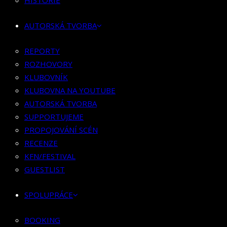
RECENZE
HISTORIE
KFN/FESTIVAL
AUTORSKÁ TVORBA
GUESTLIST
REPORTY
SPOLUPRÁCE
ROZHOVORY
BOOKING
KLUBOVNÍK
PR SPOLUPRÁCE
KLUBOVNA NA YOUTUBE
AUTORSKÁ TVORBA
MERCH
SUPPORTUJEME
KONTAKT
PROPOJOVÁNÍ SCÉN
RECENZE
KFN/FESTIVAL
GUESTLIST
SPOLUPRÁCE
BOOKING