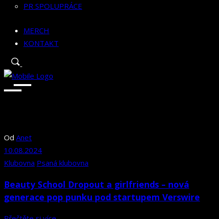
PR SPOLUPRÁCE
MERCH
KONTAKT
Od
Anet
10.08.2024
Klubovna
Psaná klubovna
Beauty School Dropout a girlfriends – nová
generace pop punku pod startupem Verswire
Přečtěte si více