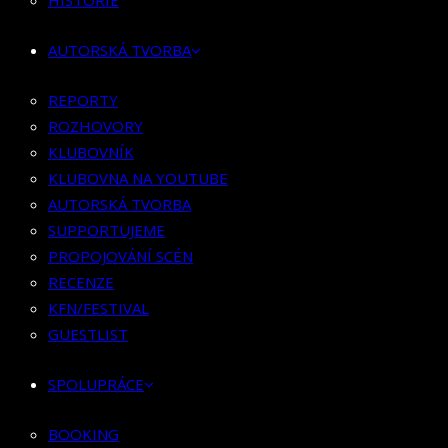
HISTORIE
KLUBOVNÍK
KLUBOVNA NA YOUTUBE
AUTORSKÁ TVORBA
AUTORSKÁ TVORBA
SUPPORTUJEME
REPORTY
PROPOJOVÁNÍ SCÉN
ROZHOVORY
RECENZE
KLUBOVNÍK
KFN/FESTIVAL
KLUBOVNA NA YOUTUBE
GUESTLIST
AUTORSKÁ TVORBA
SUPPORTUJEME
SPOLUPRÁCE
PROPOJOVÁNÍ SCÉN
RECENZE
BOOKING
KFN/FESTIVAL
PR SPOLUPRÁCE
GUESTLIST
MERCH
SPOLUPRÁCE
KONTAKT
BOOKING