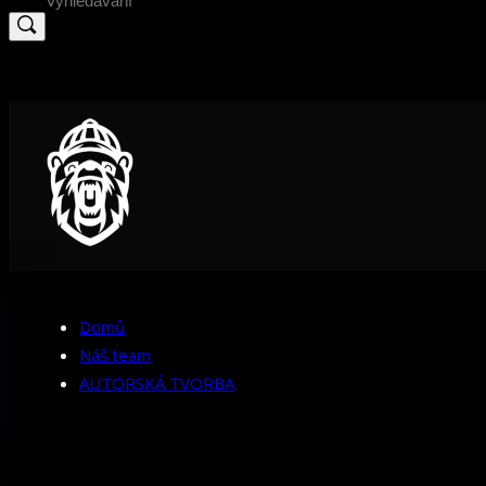
for:
Domů
Náš team
AUTORSKÁ TVORBA