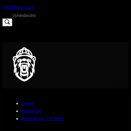
Přečtěte si více
Search
for:
Domů
Náš team
AUTORSKÁ TVORBA