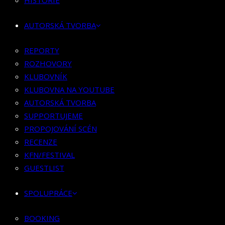
HISTORIE
KLUBOVNÍK
KLUBOVNA NA YOUTUBE
AUTORSKÁ TVORBA
AUTORSKÁ TVORBA
SUPPORTUJEME
REPORTY
PROPOJOVÁNÍ SCÉN
ROZHOVORY
RECENZE
KLUBOVNÍK
KFN/FESTIVAL
KLUBOVNA NA YOUTUBE
GUESTLIST
AUTORSKÁ TVORBA
SUPPORTUJEME
SPOLUPRÁCE
PROPOJOVÁNÍ SCÉN
RECENZE
BOOKING
KFN/FESTIVAL
PR SPOLUPRÁCE
GUESTLIST
MERCH
SPOLUPRÁCE
KONTAKT
BOOKING