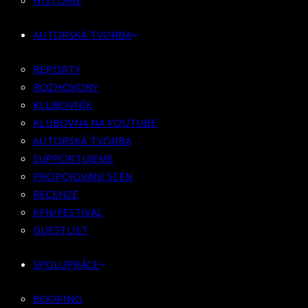
HISTORIE
KLUBOVNÍK
KLUBOVNA NA YOUTUBE
AUTORSKÁ TVORBA
AUTORSKÁ TVORBA
SUPPORTUJEME
REPORTY
PROPOJOVÁNÍ SCÉN
ROZHOVORY
RECENZE
KLUBOVNÍK
KFN/FESTIVAL
KLUBOVNA NA YOUTUBE
GUESTLIST
AUTORSKÁ TVORBA
SUPPORTUJEME
SPOLUPRÁCE
PROPOJOVÁNÍ SCÉN
RECENZE
BOOKING
KFN/FESTIVAL
PR SPOLUPRÁCE
GUESTLIST
MERCH
SPOLUPRÁCE
KONTAKT
BOOKING