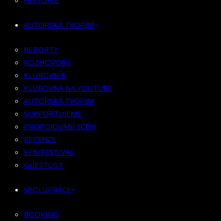
HISTORIE
KLUBOVNÍK
KLUBOVNA NA YOUTUBE
AUTORSKÁ TVORBA
AUTORSKÁ TVORBA
SUPPORTUJEME
REPORTY
PROPOJOVÁNÍ SCÉN
ROZHOVORY
RECENZE
KLUBOVNÍK
KFN/FESTIVAL
KLUBOVNA NA YOUTUBE
GUESTLIST
AUTORSKÁ TVORBA
SUPPORTUJEME
SPOLUPRÁCE
PROPOJOVÁNÍ SCÉN
RECENZE
BOOKING
KFN/FESTIVAL
PR SPOLUPRÁCE
GUESTLIST
MERCH
SPOLUPRÁCE
KONTAKT
BOOKING