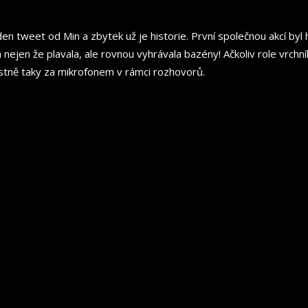
jeden tweet od Min a zbytek už je historie. První společnou akcí b
 nejen že plavala, ale rovnou vyhrávala bazény! Ačkoliv role vrch
ostně taky za mikrofonem v rámci rozhovorů.