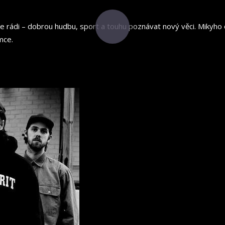
me rádi – dobrou hudbu, sport a touhu poznávat nový věci. Mikyh
mce.