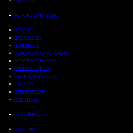
HISTORIE
KLUBOVNÍK
KLUBOVNA NA YOUTUBE
AUTORSKÁ TVORBA
AUTORSKÁ TVORBA
SUPPORTUJEME
REPORTY
PROPOJOVÁNÍ SCÉN
ROZHOVORY
RECENZE
KLUBOVNÍK
KFN/FESTIVAL
KLUBOVNA NA YOUTUBE
GUESTLIST
AUTORSKÁ TVORBA
SUPPORTUJEME
SPOLUPRÁCE
PROPOJOVÁNÍ SCÉN
RECENZE
BOOKING
KFN/FESTIVAL
PR SPOLUPRÁCE
GUESTLIST
MERCH
SPOLUPRÁCE
KONTAKT
BOOKING