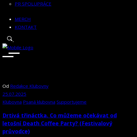
PR SPOLUPRÁCE
MERCH
KONTAKT
Od
Redakce Klubovny
25.07.2025
Klubovna
Psaná klubovna
Supportujeme
Drtivá třináctka. Co můžeme očekávat od
letošní Death Coffee Party? (Festivalový
průvodce)