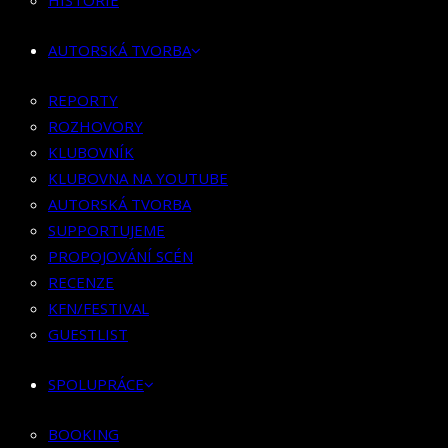
HISTORIE
KLUBOVNÍK
KLUBOVNA NA YOUTUBE
AUTORSKÁ TVORBA
AUTORSKÁ TVORBA
SUPPORTUJEME
REPORTY
PROPOJOVÁNÍ SCÉN
ROZHOVORY
RECENZE
KLUBOVNÍK
KFN/FESTIVAL
KLUBOVNA NA YOUTUBE
GUESTLIST
AUTORSKÁ TVORBA
SUPPORTUJEME
SPOLUPRÁCE
PROPOJOVÁNÍ SCÉN
RECENZE
BOOKING
KFN/FESTIVAL
PR SPOLUPRÁCE
GUESTLIST
MERCH
SPOLUPRÁCE
KONTAKT
BOOKING