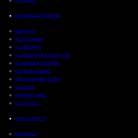
HISTORIE
KLUBOVNÍK
KLUBOVNA NA YOUTUBE
AUTORSKÁ TVORBA
AUTORSKÁ TVORBA
SUPPORTUJEME
REPORTY
PROPOJOVÁNÍ SCÉN
ROZHOVORY
RECENZE
KLUBOVNÍK
KFN/FESTIVAL
KLUBOVNA NA YOUTUBE
GUESTLIST
AUTORSKÁ TVORBA
SUPPORTUJEME
SPOLUPRÁCE
PROPOJOVÁNÍ SCÉN
RECENZE
BOOKING
KFN/FESTIVAL
PR SPOLUPRÁCE
GUESTLIST
MERCH
SPOLUPRÁCE
KONTAKT
BOOKING