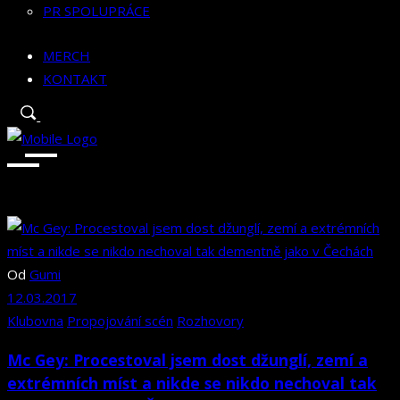
PR SPOLUPRÁCE
MERCH
KONTAKT
Od
Gumi
12.03.2017
Klubovna
Propojování scén
Rozhovory
Mc Gey: Procestoval jsem dost džunglí, zemí a
extrémních míst a nikde se nikdo nechoval tak